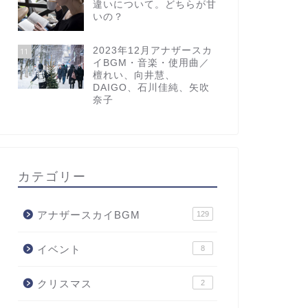
違いについて。どちらが甘
いの？
2023年12月アナザースカ
11
イBGM・音楽・使用曲／
檀れい、向井慧、
DAIGO、石川佳純、矢吹
奈子
カテゴリー
アナザースカイBGM
129
イベント
8
クリスマス
2