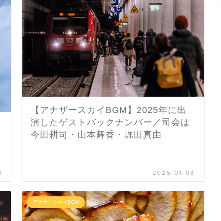
【アナザースカイBGM】2025年に出
演したゲストバックナンバー／司会は
今田耕司・山本舞香・堀田真由
1
2026-01-03
アナザースカイBGM