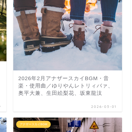
2026年2月アナザースカイBGM・音
楽・使用曲／ゆりやんレトリィバァ、
奥平大兼、生田絵梨花、坂東龍汰
9
2026-03-01
アナザースカイBGM