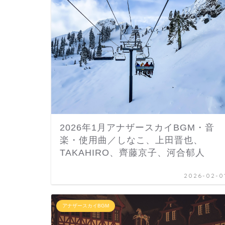
2026年1月アナザースカイBGM・音
楽・使用曲／しなこ、上田晋也、
TAKAHIRO、齊藤京子、河合郁人
2026-02-0
アナザースカイBGM