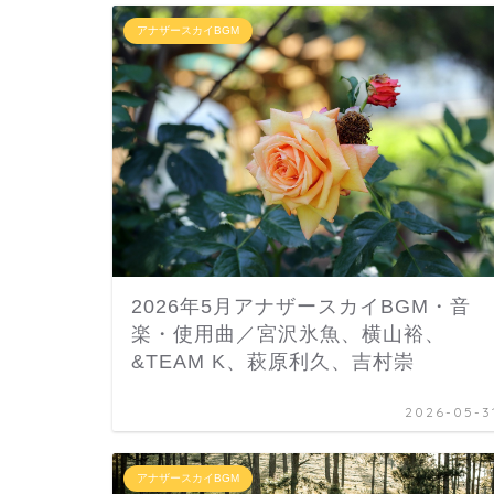
アナザースカイBGM
2026年5月アナザースカイBGM・音
楽・使用曲／宮沢氷魚、横山裕、
&TEAM K、萩原利久、吉村崇
2026-05-3
アナザースカイBGM