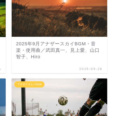
2025年9月アナザースカイBGM・音
楽・使用曲／武田真一、見上愛、山口
智子、Hiro
6
2025-09-28
アナザースカイBGM