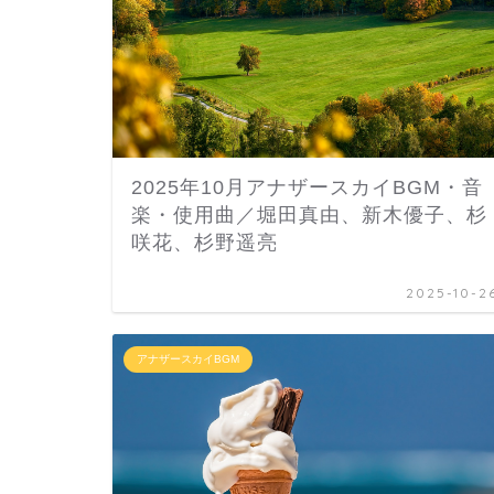
2025年10月アナザースカイBGM・音
楽・使用曲／堀田真由、新木優子、杉
咲花、杉野遥亮
2025-10-2
アナザースカイBGM