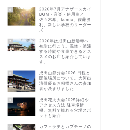
2026年7月アナザースカイ
6
BGM・音楽・使用曲／
佐々木希、kemio、佐藤勝
利、新しい学校のリーダー
ズ
2026年は成田山新勝寺へ
7
初詣に行こう。混雑・渋滞
する時間や食事できるオス
スメのお店も紹介していま
す。
成田山節分会2026 日程と
8
開催場所について。大河出
演俳優＆お相撲さんの参加
者が決まりました！
成田花火大会2025詳細や
9
アクセス方法 駐車場情
報。無料で観れる穴場スポ
ットも紹介！
カフェラテとカプチーノの
10