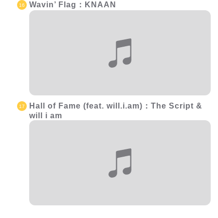
Wavin’ Flag：KNAAN
Hall of Fame (feat. will.i.am)：The Script &
will i am