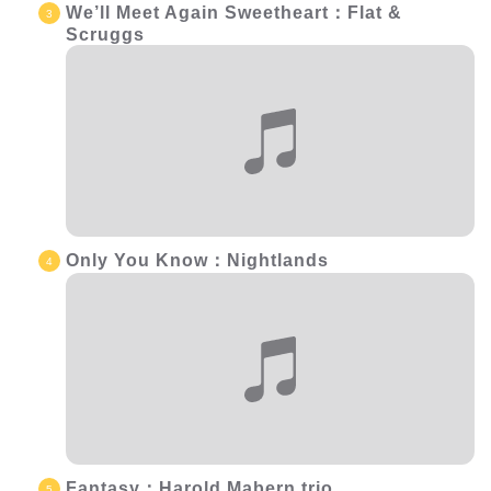
We’ll Meet Again Sweetheart：Flat &
Scruggs
Only You Know：Nightlands
Fantasy：Harold Mabern trio