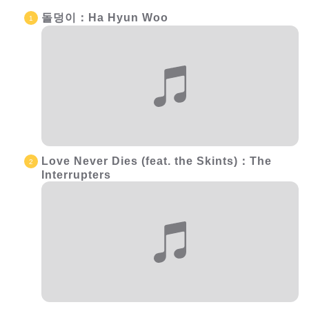
돌덩이：Ha Hyun Woo
Love Never Dies (feat. the Skints)：The
Interrupters