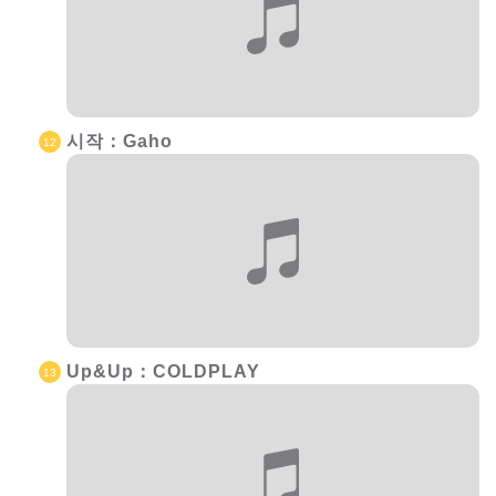
시작：Gaho
Up&Up：COLDPLAY