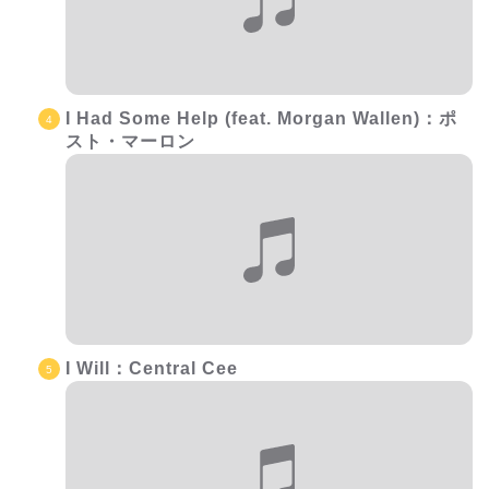
I Had Some Help (feat. Morgan Wallen)：ポ
スト・マーロン
I Will：Central Cee