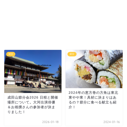
節分
節分
2024年の恵方巻の方角は東北
成田山節分会2026 日程と開催
東やや東！具材に決まりはあ
場所について。大河出演俳優
るの？節分に食べる献立も紹
＆お相撲さんの参加者が決ま
介！
りました！
2026-01-18
2024-01-16