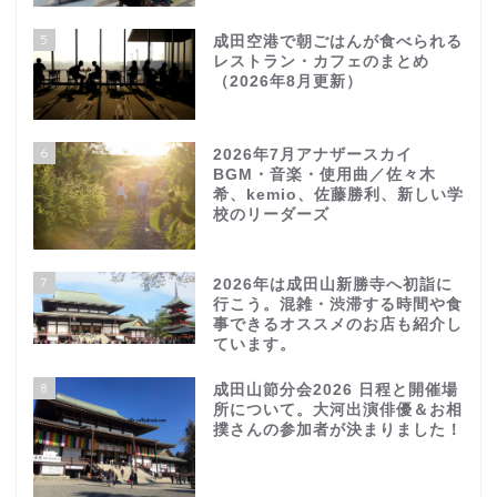
5
成田空港で朝ごはんが食べられる
レストラン・カフェのまとめ
（2026年8月更新）
6
2026年7月アナザースカイ
BGM・音楽・使用曲／佐々木
希、kemio、佐藤勝利、新しい学
校のリーダーズ
7
2026年は成田山新勝寺へ初詣に
行こう。混雑・渋滞する時間や食
事できるオススメのお店も紹介し
ています。
8
成田山節分会2026 日程と開催場
所について。大河出演俳優＆お相
撲さんの参加者が決まりました！