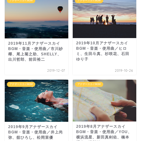
アナザースカイBGM
アナザースカイBGM
2019年10月アナザースカイ
2019年11月アナザースカイ
BGM・音楽・使用曲／ヒロ
BGM・音楽・使用曲／市川紗
ミ、生田斗真、杉咲花、石田
椰、尾上菊之助、SHELLY、
ゆり子
出川哲郎、前田裕二
2019-12-07
2019-10-26
アナザースカイBGM
アナザースカイBGM
2019年8月アナザースカイ
2019年9月アナザースカイ
BGM・音楽・使用曲／YOU、
BGM・音楽・使用曲／井上尚
横浜流星、新田真剣佑、橋本
弥、舘ひろし、松岡茉優