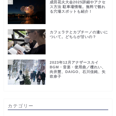
9
成田花火大会2025詳細やアクセ
ス方法 駐車場情報。無料で観れ
る穴場スポットも紹介！
10
カフェラテとカプチーノの違いに
ついて。どちらが甘いの？
11
2023年12月アナザースカイ
BGM・音楽・使用曲／檀れい、
向井慧、DAIGO、石川佳純、矢
吹奈子
カテゴリー