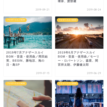
環奈、渡部健
2019-09-21
2019-08-24
アナザースカイBGM
アナザースカイBGM
2019年6月アナザースカイ
2019年7月アナザースカイ
BGM・音楽・使用曲／モーリ
BGM・音楽・使用曲／岡田結
ー・ロバートソン、森星、間
実、BEGIN、勝地涼、海の
宮祥太朗、伊藤健太郎
日・島SP
2019-07-13
2019-06-29
アナザースカイBGM
アナザースカイBGM