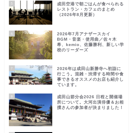
5
成田空港で朝ごはんが食べられる
レストラン・カフェのまとめ
（2026年8月更新）
6
2026年7月アナザースカイ
BGM・音楽・使用曲／佐々木
希、kemio、佐藤勝利、新しい学
校のリーダーズ
7
2026年は成田山新勝寺へ初詣に
行こう。混雑・渋滞する時間や食
事できるオススメのお店も紹介し
ています。
8
成田山節分会2026 日程と開催場
所について。大河出演俳優＆お相
撲さんの参加者が決まりました！