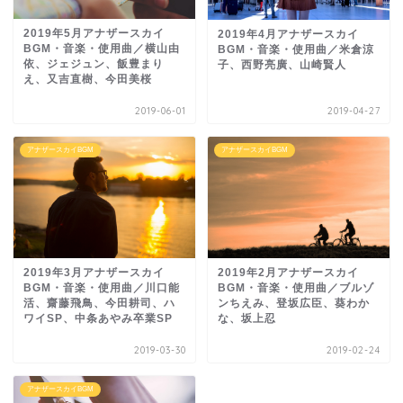
2019年5月アナザースカイ
2019年4月アナザースカイ
BGM・音楽・使用曲／横山由
BGM・音楽・使用曲／米倉涼
依、ジェジュン、飯豊まり
子、西野亮廣、山崎賢人
え、又吉直樹、今田美桜
2019-06-01
2019-04-27
アナザースカイBGM
アナザースカイBGM
2019年3月アナザースカイ
2019年2月アナザースカイ
BGM・音楽・使用曲／川口能
BGM・音楽・使用曲／ブルゾ
活、齋藤飛鳥、今田耕司、ハ
ンちえみ、登坂広臣、葵わか
ワイSP、中条あやみ卒業SP
な、坂上忍
2019-03-30
2019-02-24
アナザースカイBGM