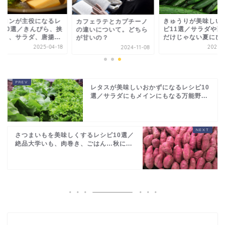
ンコンが主役になるレ
きゅうりが美味しい
カフェラテとカプチーノ
ピ10選／きんぴら、挟
ピ11選／サラダや酢
の違いについて。どちら
焼き、サラダ、唐揚...
だけじゃない夏にぴっ.
が甘いの？
2025-04-18
2025-0
2024-11-08
レタスが美味しいおかずになるレシピ10
選／サラダにもメインにもなる万能野...
さつまいもを美味しくするレシピ10選／
絶品大学いも、肉巻き、ごはん…秋に...