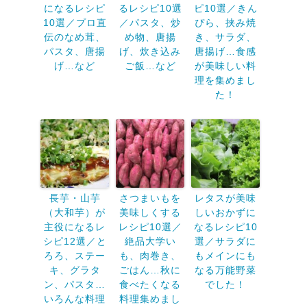
になるレシピ
るレシピ10選
ピ10選／きん
10選／プロ直
／パスタ、炒
ぴら、挟み焼
伝のなめ茸、
め物、唐揚
き、サラダ、
パスタ、唐揚
げ、炊き込み
唐揚げ…食感
げ…など
ご飯…など
が美味しい料
理を集めまし
た！
長芋・山芋
さつまいもを
レタスが美味
（大和芋）が
美味しくする
しいおかずに
主役になるレ
レシピ10選／
なるレシピ10
シピ12選／と
絶品大学い
選／サラダに
ろろ、ステー
も、肉巻き、
もメインにも
キ、グラタ
ごはん…秋に
なる万能野菜
ン、パスタ…
食べたくなる
でした！
いろんな料理
料理集めまし