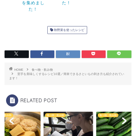
を集めまし
た！
た！
秋野菜を使ったレシピ
HOME
食べ物・飲み物
里芋を美味しくするレシピ10選／簡単できるさといもの剥き方も紹介されてい
ます！
RELATED POST
物・飲み物
食べ物・飲み物
食べ物・飲み物