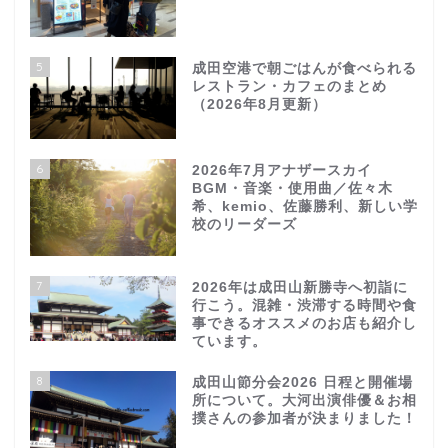
5
成田空港で朝ごはんが食べられる
レストラン・カフェのまとめ
（2026年8月更新）
6
2026年7月アナザースカイ
BGM・音楽・使用曲／佐々木
希、kemio、佐藤勝利、新しい学
校のリーダーズ
7
2026年は成田山新勝寺へ初詣に
行こう。混雑・渋滞する時間や食
事できるオススメのお店も紹介し
ています。
8
成田山節分会2026 日程と開催場
所について。大河出演俳優＆お相
撲さんの参加者が決まりました！