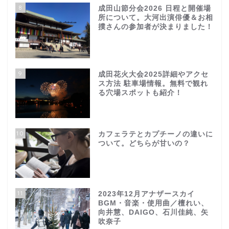
8
成田山節分会2026 日程と開催場
所について。大河出演俳優＆お相
撲さんの参加者が決まりました！
9
成田花火大会2025詳細やアクセ
ス方法 駐車場情報。無料で観れ
る穴場スポットも紹介！
10
カフェラテとカプチーノの違いに
ついて。どちらが甘いの？
11
2023年12月アナザースカイ
BGM・音楽・使用曲／檀れい、
向井慧、DAIGO、石川佳純、矢
吹奈子