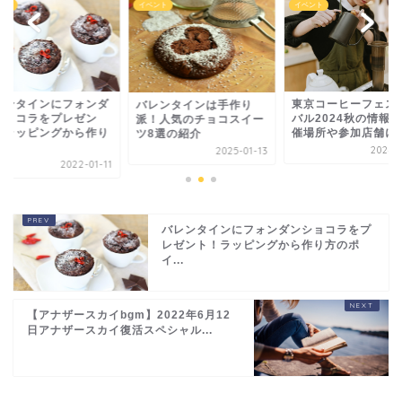
ント
イベント
イベント
レンタインにフォンダ
東京コーヒーフェス
バレンタインは手作り
ショコラをプレゼン
バル2024秋の情報
派！人気のチョコスイー
！ラッピングから作り
催場所や参加店舗につ.
ツ8選の紹介
.
2024-1
2025-01-13
2022-01-11
バレンタインにフォンダンショコラをプ
レゼント！ラッピングから作り方のポ
イ...
【アナザースカイbgm】2022年6月12
日アナザースカイ復活スペシャル...